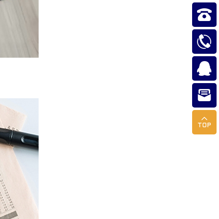




