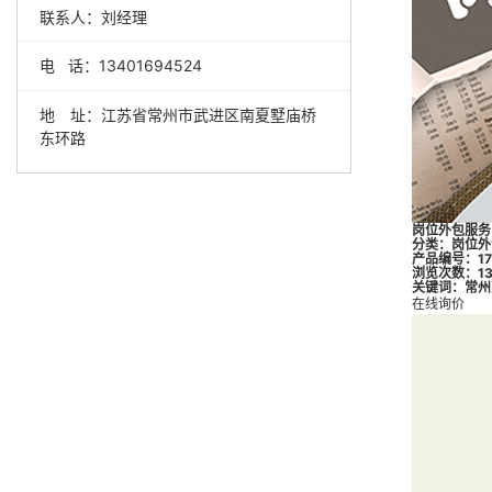
联系人：刘经理
电 话：
13401694524
地 址：
江苏省常州市武进区南夏墅庙桥
东环路
岗位外包服务
分类：
岗位外
产品编号：173
浏览次数：13
关键词：
常州
在线询价