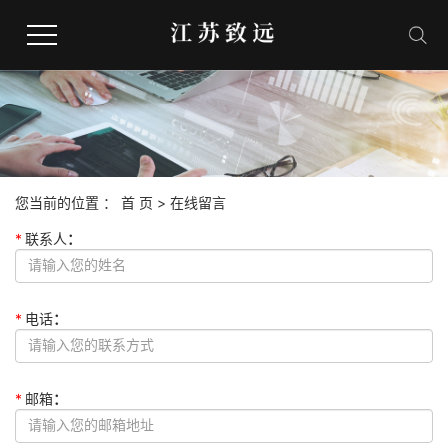
网站首页
人事外包
您当前的位置 ：
首 页
> 在线留言
劳务派遣服务
*
联系人
：
社保代缴
*
电话
：
合作客户
*
邮箱
：
联系我们