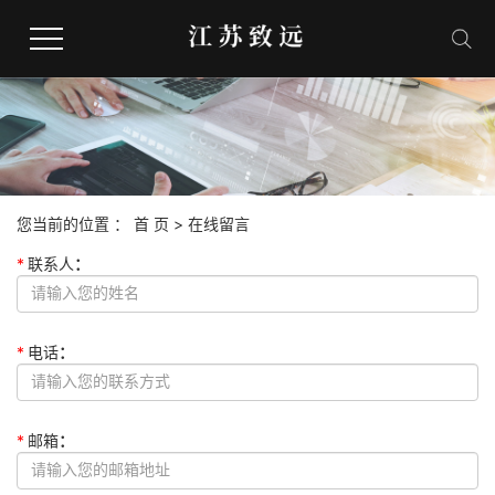
网站首页
人事外包
您当前的位置 ：
首 页
> 在线留言
劳务派遣服务
*
联系人
：
社保代缴
*
电话
：
合作客户
*
邮箱
：
联系我们