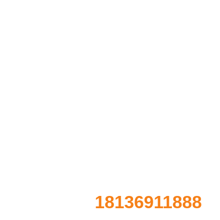
务
合作客户展示
联系我们
关于我们
新闻资讯
18136911888