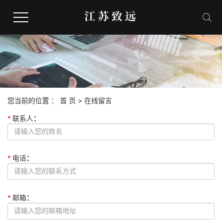
网站首页
人事外包
您当前的位置 ：
首 页
> 在线留言
劳务派遣服务
*
联系人
：
社保代缴
*
电话
：
合作客户
*
邮箱
：
联系我们